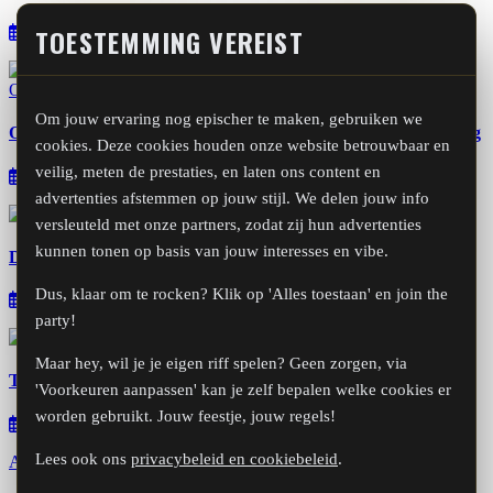
TOESTEMMING VEREIST
21 feb. 2026
Om jouw ervaring nog epischer te maken, gebruiken we
ONE LAST NIGHT - Een laatste applaus voor Golden Earring
cookies. Deze cookies houden onze website betrouwbaar en
veilig, meten de prestaties, en laten ons content en
30 jan. 2026
advertenties afstemmen op jouw stijl. We delen jouw info
versleuteld met onze partners, zodat zij hun advertenties
kunnen tonen op basis van jouw interesses en vibe.
De Neven van Ed vanaf 2026 volledig Golden Earring Tribute
Dus, klaar om te rocken? Klik op 'Alles toestaan' en join the
18 jan. 2026
party!
Maar hey, wil je je eigen riff spelen? Geen zorgen, via
Ton Cabret neemt afscheid als bandlid van De Neven van Ed
'Voorkeuren aanpassen' kan je zelf bepalen welke cookies er
worden gebruikt. Jouw feestje, jouw regels!
17 jan. 2026
Lees ook ons
privacybeleid en cookiebeleid
.
Alle artikelen bekijken