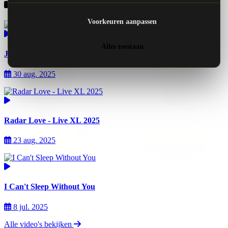
Recente video's
Voorkeuren aanpassen
Alles toestaan
Just A Little Bit Of Peace In My Heart | CuliNESSE 2025
30 aug. 2025
Radar Love - Live XL 2025
23 aug. 2025
I Can't Sleep Without You
8 jul. 2025
Alle video's bekijken