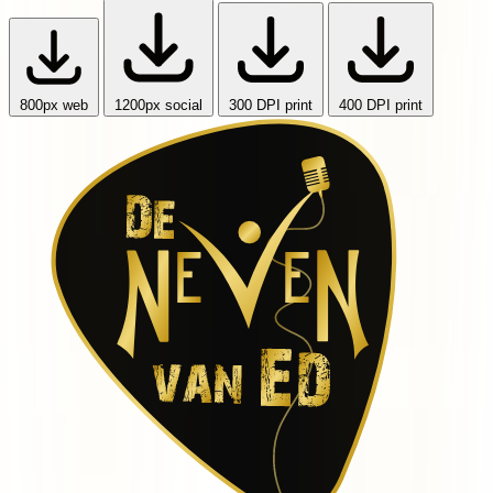
800px
web
1200px
social
300 DPI
print
400 DPI
print