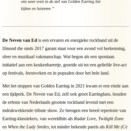
ons weer even in de ziel van Golden Earring liet
kijken en luisteren.”
De Neven van Ed
is een ervaren en energieke rockband uit de
IJmond die sinds 2017 garant staat voor een avond vol herkenning,
sfeer en muzikaal vakmanschap. Wat begon als een spontaan
initiatief aan een keukenbarretje, groeide uit tot een geliefde live-act
op festivals, feestweken en in popzalen door het hele land.
Met het stoppen van Golden Earring in 2021 kwam er een einde aan
een tijdperk. De Neven van Ed, zelf ook groot Earringfans, houden
de erfenis van Nederlands grootste rockband levend met een
indrukwekkende tribute show. Ze brengen een breed repertoire van
Earring-klassiekers, van wereldhits als
Radar Love
,
Twilight Zone
en
When the Lady Smiles
, tot minder bekende parels als
Kill Me (Ce