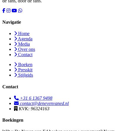
de fans, door de fans.
Navigatie
Home
Agenda
Media
Over ons
Contact
Boeken
Presskit
Stijlgids
Contact
+31 6 1367 9498
contact@denevenvaned.nl
KVK: 96324163
Boekingen