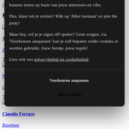
kunnen tonen op basis van jouw interesses en vibe.
Alle video's bekijken
Bandleden
Dus, klaar om te rocken? Klik op 'Alles toestaan' en join the
party!
Maar hey, wil je je eigen riff spelen? Geen zorgen, via
Jeffrey Daan
'Voorkeuren aanpassen' kan je zelf bepalen welke cookies er
worden gebruikt. Jouw feestje, jouw regels!
Zang, toetsen, gitaar, dwarsfluit, bluesharp
Lees ook ons
privacybeleid en cookiebeleid
.
Nick Didden
Voorkeuren aanpassen
Leadgitaar, zang
Alles toestaan
Claudio Ferraro
Basgitaar