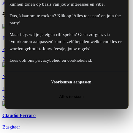
Alle video's bekijken
kunnen tonen op basis van jouw interesses en vibe.
Bandleden
Dus, klaar om te rocken? Klik op 'Alles toestaan' en join the
party!
Maar hey, wil je je eigen riff spelen? Geen zorgen, via
Jeffrey Daan
'Voorkeuren aanpassen' kan je zelf bepalen welke cookies er
worden gebruikt. Jouw feestje, jouw regels!
Zang, toetsen, gitaar, dwarsfluit, bluesharp
Lees ook ons
privacybeleid en cookiebeleid
.
Nick Didden
Voorkeuren aanpassen
Leadgitaar, zang
Alles toestaan
Claudio Ferraro
Basgitaar