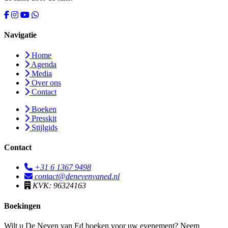
Navigatie
Home
Agenda
Media
Over ons
Contact
Boeken
Presskit
Stijlgids
Contact
+31 6 1367 9498
contact@denevenvaned.nl
KVK: 96324163
Boekingen
Wilt u De Neven van Ed boeken voor uw evenement? Neem