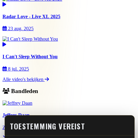
Radar Love - Live XL 2025
23 aug. 2025
I Can't Sleep Without You
8 jul. 2025
Alle video's bekijken
Bandleden
Jeffrey Daan
TOESTEMMING VEREIST
Zang, toetsen, gitaar, dwarsfluit, bluesharp