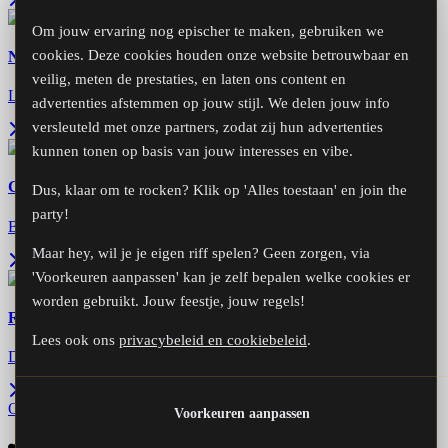
Om jouw ervaring nog epischer te maken, gebruiken we
Nick Didden
cookies. Deze cookies houden onze website betrouwbaar en
veilig, meten de prestaties, en laten ons content en
Leadgitaar, zang
advertenties afstemmen op jouw stijl. We delen jouw info
versleuteld met onze partners, zodat zij hun advertenties
kunnen tonen op basis van jouw interesses en vibe.
Claudio Ferraro
Dus, klaar om te rocken? Klik op 'Alles toestaan' en join the
party!
Basgitaar
Maar hey, wil je je eigen riff spelen? Geen zorgen, via
'Voorkeuren aanpassen' kan je zelf bepalen welke cookies er
worden gebruikt. Jouw feestje, jouw regels!
Ruud Hühl
Lees ook ons
privacybeleid en cookiebeleid
.
Drums
Over de band
Voorkeuren aanpassen
Volg ons