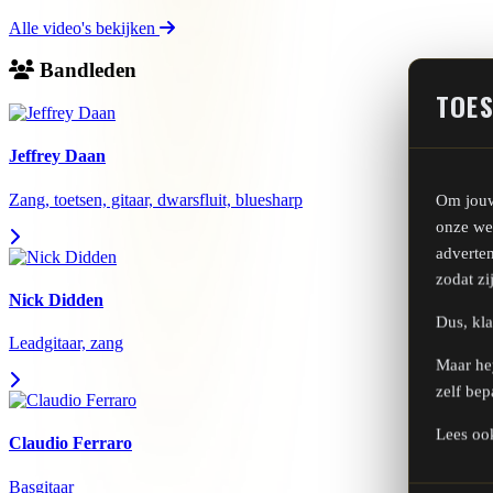
Alle video's bekijken
Bandleden
TOES
Jeffrey Daan
Zang, toetsen, gitaar, dwarsfluit, bluesharp
Om jouw
onze web
adverten
zodat zi
Nick Didden
Dus, kla
Leadgitaar, zang
Maar hey
zelf bep
Lees oo
Claudio Ferraro
Basgitaar