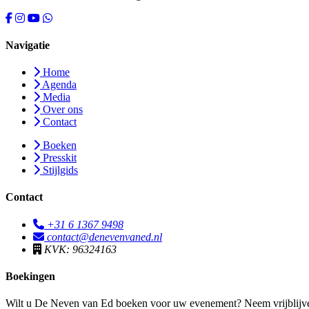
Navigatie
Home
Agenda
Media
Over ons
Contact
Boeken
Presskit
Stijlgids
Contact
+31 6 1367 9498
contact@denevenvaned.nl
KVK: 96324163
Boekingen
Wilt u De Neven van Ed boeken voor uw evenement? Neem vrijblijve