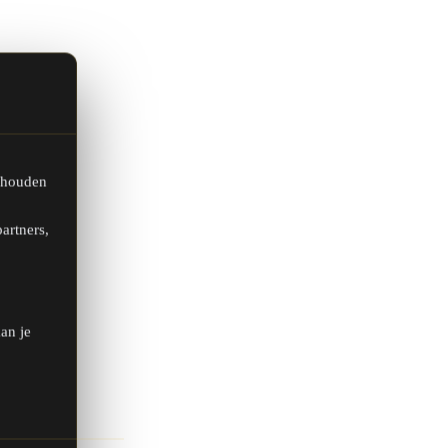
 houden
artners,
an je