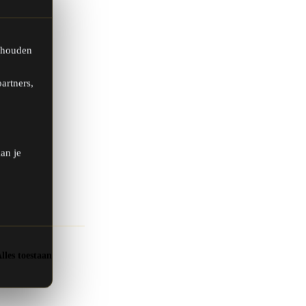
 houden
artners,
an je
lles toestaan