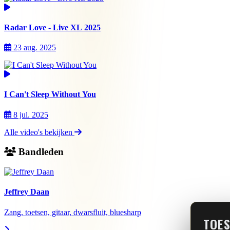
Radar Love - Live XL 2025
23 aug. 2025
I Can't Sleep Without You
8 jul. 2025
Alle video's bekijken
Bandleden
Jeffrey Daan
Zang, toetsen, gitaar, dwarsfluit, bluesharp
TOES