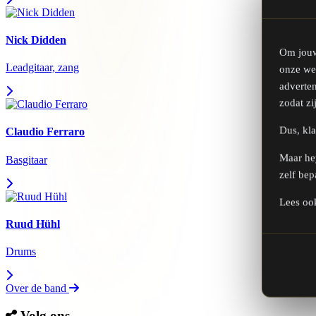
Nick Didden
Om jouw
Leadgitaar, zang
onze web
adverten
zodat zi
Dus, kla
Claudio Ferraro
Maar hey
Basgitaar
zelf bep
Lees oo
Ruud Hühl
Drums
Over de band
Volg ons